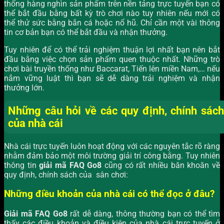
thống hàng nghìn sản phẩm trên nền tảng trực tuyến bạn có
thể bắt đầu bằng bất kỳ trò chơi nào tuy nhiên nếu mới có
thể thử sức bằng bắn cá hoặc nổ hũ. Chỉ cần một vài thông
tin cơ bản bạn có thể bắt đầu và nhận thưởng.
Tuy nhiên để có thể trải nghiệm thuận lợi nhất bạn nên bắt
đầu bằng việc chọn sản phẩm quen thuộc nhất. Những trò
chơi bài truyền thống như Baccarat, Tiến lên miền Nam,… nếu
nắm vững luật thì bạn sẽ dễ dàng trải nghiệm và nhận
thưởng lớn.
Những câu hỏi về các quy định, chính sách
của nhà cái
Nhà cái trực tuyến luôn hoạt động với các nguyên tắc rõ ràng
nhằm đảm bảo một môi trường giải trí công bằng. Tuy nhiên
thông tin
giải mã FAQ Go8
cũng có rất nhiều băn khoăn về
quy định, chính sách của sân chơi:
Những điều khoản của nhà cái có thể đọc ở đâu?
Giải mã FAQ Go8
rất dễ dàng, thông thường bạn có thể tìm
thấy các điều khoản và điều kiện của nhà cái trực tuyến ở