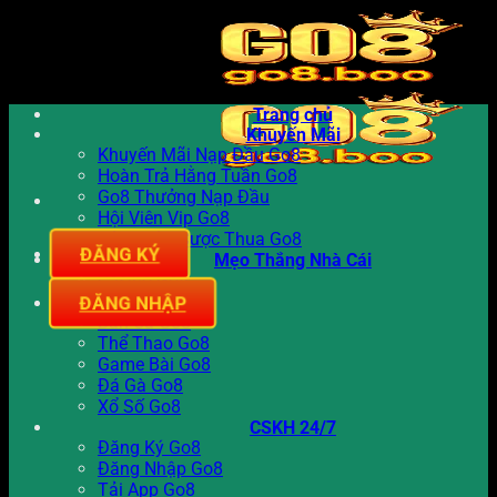
Trang chủ
Khuyến Mãi
Khuyến Mãi Nạp Đầu Go8
Hoàn Trả Hằng Tuần Go8
Go8 Thưởng Nạp Đầu
Hội Viên Vip Go8
Bảo Hiểm Cược Thua Go8
ĐĂNG KÝ
Mẹo Thắng Nhà Cái
Casino Go8
Nổ Hũ Go8
ĐĂNG NHẬP
Bắn Cá Go8
Thể Thao Go8
Game Bài Go8
Đá Gà Go8
Xổ Số Go8
CSKH 24/7
Đăng Ký Go8
Đăng Nhập Go8
Tải App Go8