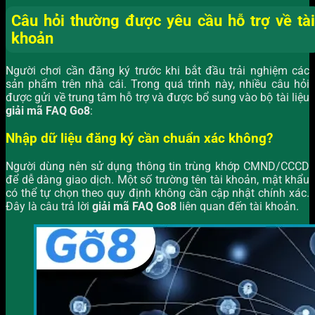
Câu hỏi thường được yêu cầu hỗ trợ về tài
khoản
Người chơi cần đăng ký trước khi bắt đầu trải nghiệm các
sản phẩm trên nhà cái. Trong quá trình này, nhiều câu hỏi
được gửi về trung tâm hỗ trợ và được bổ sung vào bộ tài liệu
giải mã FAQ Go8
:
Nhập dữ liệu đăng ký cần chuẩn xác không?
Người dùng nên sử dụng thông tin trùng khớp CMND/CCCD
để dễ dàng giao dịch. Một số trường tên tài khoản, mật khẩu
có thể tự chọn theo quy định không cần cập nhật chính xác.
Đây là câu trả lời
giải mã FAQ Go8
liên quan đến tài khoản.