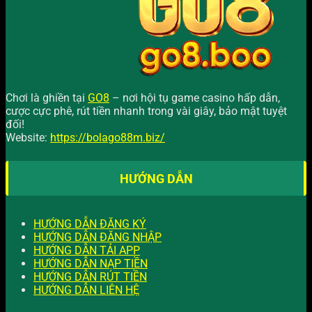
Chơi là ghiền tại
GO8
– nơi hội tụ game casino hấp dẫn,
cược cực phê, rút tiền nhanh trong vài giây, bảo mật tuyệt
đối!
Website:
https://bolago88m.biz/
HƯỚNG DẪN
HƯỚNG DẪN ĐĂNG KÝ
HƯỚNG DẪN ĐĂNG NHẬP
HƯỚNG DẪN TẢI APP
HƯỚNG DẪN NẠP TIỀN
HƯỚNG DẪN RÚT TIỀN
HƯỚNG DẪN LIÊN HỆ