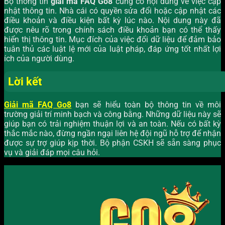
Bộ thông tin
giải mã FAQ Go8
cũng có nội dung về việc cập
nhật thông tin. Nhà cái có quyền sửa đổi hoặc cập nhật các
điều khoản và điều kiện bất kỳ lúc nào. Nội dung này đã
được nêu rõ trong chính sách điều khoản bạn có thể thấy
hiển thị thông tin. Mục đích của việc đổi dữ liệu để đảm bảo
tuân thủ các luật lệ mới của luật pháp, đáp ứng tốt nhất lợi
ích của người dùng.
Lời kết
Giải mã FAQ Go8
bạn sẽ hiểu toàn bộ thông tin về môi
trường giải trí minh bạch và công bằng. Những dữ liệu này sẽ
giúp bạn có trải nghiệm thuận lợi và an toàn. Nếu có bất kỳ
thắc mắc nào, đừng ngần ngại liên hệ đội ngũ hỗ trợ để nhận
được sự trợ giúp kịp thời. Bộ phận CSKH sẽ sẵn sàng phục
vụ và giải đáp mọi câu hỏi.