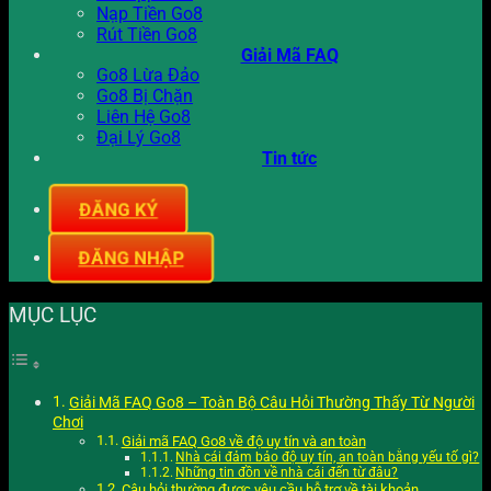
Nạp Tiền Go8
Rút Tiền Go8
Giải Mã FAQ
Go8 Lừa Đảo
Go8 Bị Chặn
Liên Hệ Go8
Đại Lý Go8
Tin tức
ĐĂNG KÝ
ĐĂNG NHẬP
MỤC LỤC
Giải Mã FAQ Go8 – Toàn Bộ Câu Hỏi Thường Thấy Từ Người
Chơi
Giải mã FAQ Go8 về độ uy tín và an toàn
Nhà cái đảm bảo độ uy tín, an toàn bằng yếu tố gì?
Những tin đồn về nhà cái đến từ đâu?
Câu hỏi thường được yêu cầu hỗ trợ về tài khoản