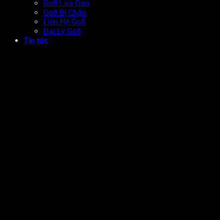
Go8 Lừa Đảo
Go8 Bị Chặn
Liên Hệ Go8
Đại Lý Go8
Tin tức