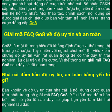
xoay quanh hoạt động cá cược trên nhà cái. Bộ phận CSKH
cập nhật liên tục những băn khoăn được hội viên điểm cược
liên hệ hỗ trợ nhất. Mọi thao tác, chính sách, nội dung sẽ
được giải đáp chi tiết giúp bạn yên tâm trải nghiệm tại trang
cược đẳng cấp
Go8
.
Giải mã FAQ Go8 về độ uy tín và an toàn
Go88 là một thương hiệu đã khẳng định được vị thế trong thị
trường cá cược. Tuy nhiên với người chơi mới thì việc kiểm
chứng độ uy tín vẫn rất quan trọng để có thể duy trì trải
nghiệm lâu dài trên điểm cược. Vì thế thông tin
giải mã FAQ
Go8
sau đây sẽ rất quan trọng:
Nhà cái đảm bảo độ uy tín, an toàn bằng yếu tố
gì?
Băn khoăn về độ uy tín của nhà cái là nội dung được quan
tâm nhất trong bộ
giải mã FAQ Go8.
Yếu tố được đảm bảo
bởi một số yếu tố sau đây sẽ giúp bạn yên tâm khi trải
nghiệm lâu dài: