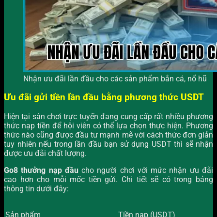
Nhận ưu đãi lần đầu cho các sản phẩm bắn cá, nổ hũ
Ưu đãi gửi tiền lần đầu bằng phương thức USDT
Hiện tại sân chơi trực tuyến đang cung cấp rất nhiều phương
thức nạp tiền để hội viên có thể lựa chọn thực hiện. Phương
thức nào cũng được đầu tư mạnh mẽ với cách thức đơn giản
tuy nhiên nếu trong lần đầu bạn sử dụng USDT thì sẽ nhận
được ưu đãi chất lượng.
Go8 thưởng nạp đầu
cho người chơi với mức nhận ưu đãi
cao hơn cho mỗi mốc tiền gửi. Chi tiết sẽ có trong bảng
thông tin dưới đây:
Sản phẩm
Tiền nạp (USDT)