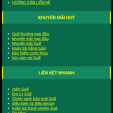
HƯỚNG DẪN LIÊN HỆ
KHUYẾN MÃI HOT
Go8 thưởng nạp đầu
khuyến mãi nạp đầu
khuyến mãi Go8
hoàn trả hằng tuần
bảo hiểm cược thua
hội viên vip Go8
LIÊN KẾT NHANH
cskh Go8
Đại Lý Go8
Chính sách bảo mật Go8
điều kiện và điều khoản
miễn trừ trách nhiệm Go8