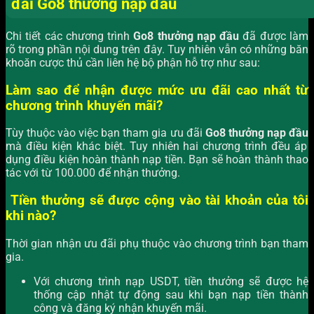
đãi Go8 thưởng nạp đầu
Chi tiết các chương trình
Go8 thưởng nạp đầu
đã được làm
rõ trong phần nội dung trên đây. Tuy nhiên vẫn có những băn
khoăn cược thủ cần liên hệ bộ phận hỗ trợ như sau:
Làm sao để nhận được mức ưu đãi cao nhất từ
chương trình khuyến mãi?
Tùy thuộc vào việc bạn tham gia ưu đãi
Go8 thưởng nạp đầu
mà điều kiện khác biệt. Tuy nhiên hai chương trình đều áp
dụng điều kiện hoàn thành nạp tiền. Bạn sẽ hoàn thành thao
tác với từ 100.000 để nhận thưởng.
Tiền thưởng sẽ được cộng vào tài khoản của tôi
khi nào?
Thời gian nhận ưu đãi phụ thuộc vào chương trình bạn tham
gia.
Với chương trình nạp USDT, tiền thưởng sẽ được hệ
thống cập nhật tự động sau khi bạn nạp tiền thành
công và đăng ký nhận khuyến mãi.