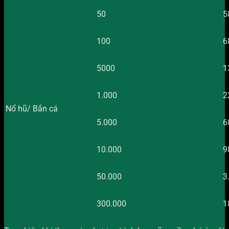
50
5
100
6
5000
1
1.000
2
Nổ hũ/ Bắn cá
5.000
6
10.000
9
50.000
3
300.000
1