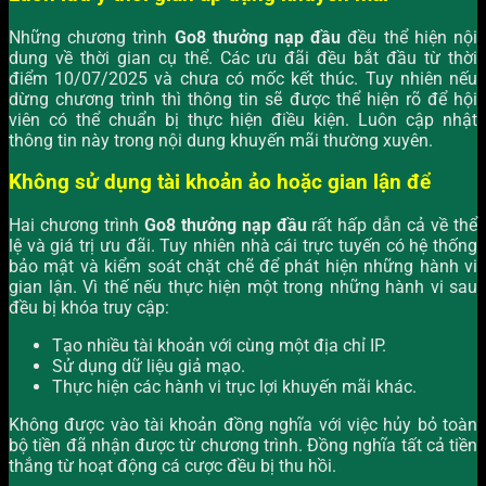
Những chương trình
Go8 thưởng nạp đầu
đều thể hiện nội
dung về thời gian cụ thể. Các ưu đãi đều bắt đầu từ thời
điểm 10/07/2025 và chưa có mốc kết thúc. Tuy nhiên nếu
dừng chương trình thì thông tin sẽ được thể hiện rõ để hội
viên có thể chuẩn bị thực hiện điều kiện. Luôn cập nhật
thông tin này trong nội dung khuyến mãi thường xuyên.
Không sử dụng tài khoản ảo hoặc gian lận để
Hai chương trình
Go8 thưởng nạp đầu
rất hấp dẫn cả về thể
lệ và giá trị ưu đãi. Tuy nhiên nhà cái trực tuyến có hệ thống
bảo mật và kiểm soát chặt chẽ để phát hiện những hành vi
gian lận. Vì thế nếu thực hiện một trong những hành vi sau
đều bị khóa truy cập:
Tạo nhiều tài khoản với cùng một địa chỉ IP.
Sử dụng dữ liệu giả mạo.
Thực hiện các hành vi trục lợi khuyến mãi khác.
Không được vào tài khoản đồng nghĩa với việc hủy bỏ toàn
bộ tiền đã nhận được từ chương trình. Đồng nghĩa tất cả tiền
thắng từ hoạt động cá cược đều bị thu hồi.