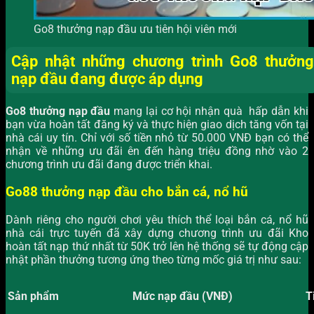
Go8 thưởng nạp đầu ưu tiên hội viên mới
Cập nhật những chương trình Go8 thưởng
nạp đầu đang được áp dụng
Go8 thưởng nạp đầu
mang lại cơ hội nhận quà hấp dẫn khi
bạn vừa hoàn tất đăng ký và thực hiện giao dịch tăng vốn tại
nhà cái uy tín. Chỉ với số tiền nhỏ từ 50.000 VNĐ bạn có thể
nhận về những ưu đãi ên đến hàng triệu đồng nhờ vào 2
chương trình ưu đãi đang được triển khai.
Go88 thưởng nạp đầu cho bắn cá, nổ hũ
Dành riêng cho người chơi yêu thích thể loại bắn cá, nổ hũ
nhà cái trực tuyến đã xây dựng chương trình ưu đãi Kho
hoàn tất nạp thứ nhất từ 50K trở lên hệ thống sẽ tự động cập
nhật phần thưởng tương ứng theo từng mốc giá trị như sau:
Sản phẩm
Mức nạp đầu (VNĐ)
T