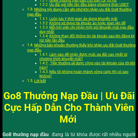
Go88 thưởng nạp đầu cho bắn cá, nổ hũ
Ưu đãi gửi tiền lần đầu bằng phương thức USDT
Những nội dung cần ghi nhớ khi nhận ưu đãi Go8 thưởng
nạp đầu
Luôn lưu ý thời gian áp dụng khuyến mãi
Không sử dụng tài khoản ảo hoặc gian lận để
Mỗi hội viên chỉ nhận một gói khuyến mãi nạp đầu
duy nhất
Không thay đổi thông tin tài khoản sau khi đăng ký
rút tiền lần đầu
Những băn khoăn thường thấy khi nhận ưu đãi Go8 thưởng
nạp đầu
Làm sao để nhận được mức ưu đãi cao nhất từ
chương trình khuyến mãi?
Tiền thưởng sẽ được cộng vào tài khoản của tôi khi
nào?
Nếu tôi không hoàn thành vòng cược thì có sao
không?
Lời kết
Go8 Thưởng Nạp Đầu | Ưu Đãi
Cực Hấp Dẫn Cho Thành Viên
Mới
Go8 thưởng nạp đầu
đang là từ khóa được rất nhiều người