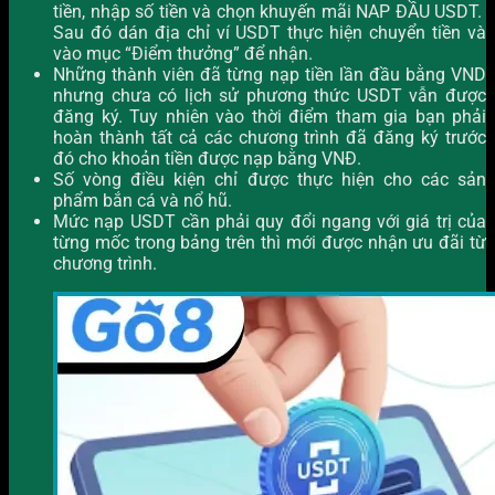
tiền, nhập số tiền và chọn khuyến mãi NAP ĐẦU USDT.
Sau đó dán địa chỉ ví USDT thực hiện chuyển tiền và
vào mục “Điểm thưởng” để nhận.
Những thành viên đã từng nạp tiền lần đầu bằng VND
nhưng chưa có lịch sử phương thức USDT vẫn được
đăng ký. Tuy nhiên vào thời điểm tham gia bạn phải
hoàn thành tất cả các chương trình đã đăng ký trước
đó cho khoản tiền được nạp bằng VNĐ.
Số vòng điều kiện chỉ được thực hiện cho các sản
phẩm bắn cá và nổ hũ.
Mức nạp USDT cần phải quy đổi ngang với giá trị của
từng mốc trong bảng trên thì mới được nhận ưu đãi từ
chương trình.