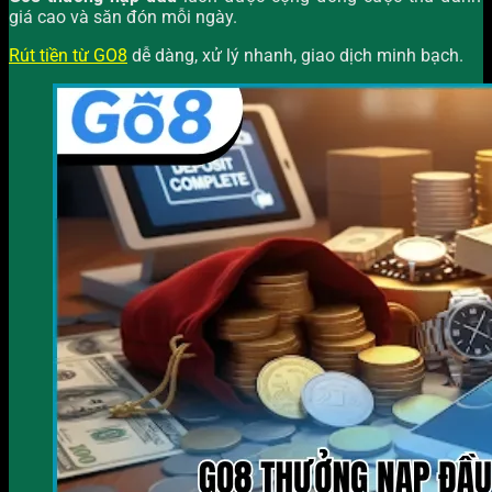
giá cao và săn đón mỗi ngày.
Rút tiền từ GO8
dễ dàng, xử lý nhanh, giao dịch minh bạch.