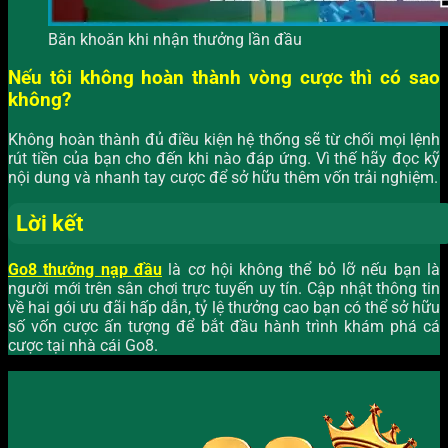
Băn khoăn khi nhận thưởng lần đầu
Nếu tôi không hoàn thành vòng cược thì có sao
không?
Không hoàn thành đủ điều kiện hệ thống sẽ từ chối mọi lệnh
rút tiền của bạn cho đến khi nào đáp ứng. Vì thế hãy đọc kỹ
nội dung và nhanh tay cược để sở hữu thêm vốn trải nghiệm.
Lời kết
Go8 thưởng nạp đầu
là cơ hội không thể bỏ lỡ nếu bạn là
người mới trên sân chơi trực tuyến uy tín. Cập nhật thông tin
về hai gói ưu đãi hấp dẫn, tỷ lệ thưởng cao bạn có thể sở hữu
số vốn cược ấn tượng để bắt đầu hành trình khám phá cá
cược tại nhà cái Go8.