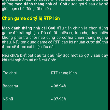
những
mẹo đánh thắng nhà cái Go8
được gợi ý sau đây sẽ
giúp bạn chủ động rất nhiều:
Chọn game có tỷ lệ RTP lớn
Mẹo đánh thắng nhà cái Go8
đầu tiên chính là chọn đúng
game để trải nghiệm. Dù có rất nhiều sự lựa chọn tuy nhiên
không phải trò chơi nào cũng có cơ hội chiến thắng ngang
nhau. Nếu tìm đúng game có RTP cao lợi nhuận cược thủ thu
được sẽ được cải thiện lâu dài.
Nếu chưa biết bắt đầu từ đâu hãy đọc một số gợi ý sau đây
khi trải nghiệm tại nhà cái Go8:
Trò chơi
RTP trung bình
Baccarat
~98.94%
Nổ hũ
~97-98%