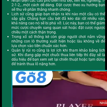
Nhận diện các cầu phổ biến như bệt, xen kẽ, nghiêng, 1-
2-1-2,…một cách dễ dàng. Đặt cược theo xu hướng bạn
sẽ thu về phần thắng nhanh chóng.
Lịch sử cũng giúp bạn nhận ra khi nào một cầu có thể
sắp gãy. Chẳng hạn cầu bệt đã kéo dài rất nhiều ván,
khả năng cao nó sẽ bị phá vỡ. Lúc này, bạn có thể giảm
mức cược chuyển sang quan sát hoặc đặt cược ngược
chiều một cách thận trọng.
Trong xổ số thống kê còn giúp người chơi nắm vững
những con lô thường xuất hiện hoặc lâu không về để
lựa chọn vào tiền chuẩn xác hơn.
Quản lý rủi ro cũng là lợi ích khi tham khảo bảng lịch
sử. Khi đang gặp một chuỗi thua liên tiếp thì đây sẽ là
dấu hiệu để bạn xem xét lại chiến thuật hoặc tạm dừng
để tránh thua lỗ nặng hơn.