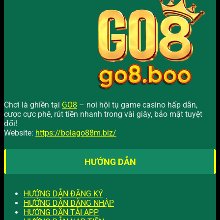
Chơi là ghiền tại
GO8
– nơi hội tụ game casino hấp dẫn,
cược cực phê, rút tiền nhanh trong vài giây, bảo mật tuyệt
đối!
Website:
https://bolago88m.biz/
HƯỚNG DẪN
HƯỚNG DẪN ĐĂNG KÝ
HƯỚNG DẪN ĐĂNG NHẬP
HƯỚNG DẪN TẢI APP