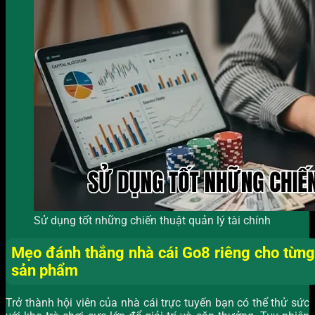
Sử dụng tốt những chiến thuật quản lý tài chính
Mẹo đánh thắng nhà cái Go8 riêng cho từng
sản phẩm
Trở thành hội viên của nhà cái trực tuyến bạn có thể thử sức