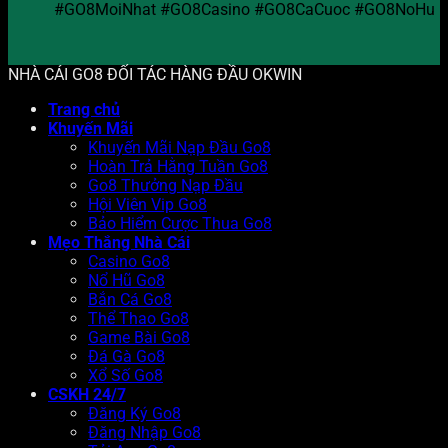
#GO8MoiNhat #GO8Casino #GO8CaCuoc #GO8NoHu
NHÀ CÁI GO8 ĐỐI TÁC HÀNG ĐẦU OKWIN
Trang chủ
Khuyến Mãi
Khuyến Mãi Nạp Đầu Go8
Hoàn Trả Hằng Tuần Go8
Go8 Thưởng Nạp Đầu
Hội Viên Vip Go8
Bảo Hiểm Cược Thua Go8
Mẹo Thắng Nhà Cái
Casino Go8
Nổ Hũ Go8
Bắn Cá Go8
Thể Thao Go8
Game Bài Go8
Đá Gà Go8
Xổ Số Go8
CSKH 24/7
Đăng Ký Go8
Đăng Nhập Go8