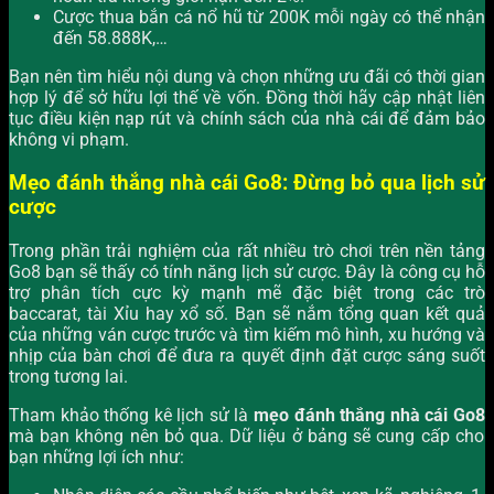
Cược thua bắn cá nổ hũ từ 200K mỗi ngày có thể nhận
đến 58.888K,…
Bạn nên tìm hiểu nội dung và chọn những ưu đãi có thời gian
hợp lý để sở hữu lợi thế về vốn. Đồng thời hãy cập nhật liên
tục điều kiện nạp rút và chính sách của nhà cái để đảm bảo
không vi phạm.
Mẹo đánh thắng nhà cái Go8: Đừng bỏ qua lịch sử
cược
Trong phần trải nghiệm của rất nhiều trò chơi trên nền tảng
Go8 bạn sẽ thấy có tính năng lịch sử cược. Đây là công cụ hỗ
trợ phân tích cực kỳ mạnh mẽ đặc biệt trong các trò
baccarat, tài Xỉu hay xổ số. Bạn sẽ nắm tổng quan kết quả
của những ván cược trước và tìm kiếm mô hình, xu hướng và
nhịp của bàn chơi để đưa ra quyết định đặt cược sáng suốt
trong tương lai.
Tham khảo thống kê lịch sử là
mẹo đánh thắng nhà cái Go8
mà bạn không nên bỏ qua. Dữ liệu ở bảng sẽ cung cấp cho
bạn những lợi ích như: