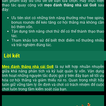
sản phẩm đầy đủ chủ đề để bạn lựa chọn. Hãy thực hiện
thao tác quay cộng với
mẹo đánh thắng nhà cái Go8
sau
đây:
Ưu tiên slot có những tính năng thưởng như free spins,
bonus rounds để kéo tăng cơ hội thắng mà không cần
bỏ thêm vốn.
Tận dụng tính năng chơi thử để có thể thành thạo thao
tác.
Tham khảo lịch sử để biết thời điểm nổ thưởng nhiều
và trải nghiệm đúng lúc.
Lời kết
Mẹo đánh thắng nhà cái Go8
là sự kết hợp nhuần nhuyễn
giữa khả năng phân tích và kỷ luật quản lý vốn. Vận dụng
linh hoạt những nguyên tắc được gợi ý trên đây bạn sẽ tối ưu
hóa cơ hội thắng và giảm thiểu rủi ro. Quan trọng nhất hãy
luôn giữ vững tâm lý ổn định và chơi có trách nhiệm để cuộc
chơi luôn trong tầm kiểm soát của bạn.