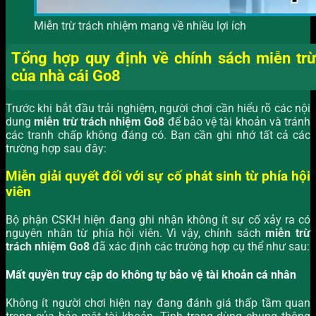
Miễn trừ trách nhiệm mang về nhiều lợi ích
Tổng hợp quy định về chính sách miễn trừ
của nhà cái Go8
Trước khi bắt đầu trải nghiệm, người chơi cần hiểu rõ các nội
dung
miễn trừ trách nhiệm Go8
để bảo vệ tài khoản và tránh
các tranh chấp không đáng có. Bạn cần ghi nhớ tất cả các
trường hợp sau đây:
Miễn giải quyết đối với sự cố phát sinh từ phía hội
viên
Bộ phận CSKH hiện đang ghi nhận không ít sự cố xảy ra có
nguyên nhân từ phía hội viên. Vì vậy, chính sách
miễn trừ
trách nhiệm Go8
đã xác định các trường hợp cụ thể như sau:
Mất quyền truy cập do không tự bảo vệ tài khoản cá nhân
Không ít người chơi hiện nay đang đánh giá thấp tầm quan