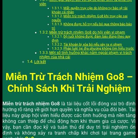
viên
Mất quyền truy cập do không tự bảo vệ tài
khoản cá nhân
Miễn trừ trách nhiệm Go8 khi truy cập sai
nguồn
Không được hỗ trợ nếu bỏ qua thông báo bảo
trì
Miễn trừ trách nhiệm Go8 do hội viên vi phạm
Độ tuổi không được đảm bảo đúng theo quy
định
Tài khoản bị xóa bỏ nếu xảy ra vi phạm
Pháp luật tại địa phương không tìm hiểu trước
Một số tình huống khác nằm ngoài phạm vi trách
nhiệm của nhà cái
Lời kết
Miễn Trừ Trách Nhiệm Go8 –
Chính Sách Khi Trải Nghiệm
Miễn trừ trách nhiệm Go8
là tài liệu cốt lõi đóng vai trò định
hướng rõ ràng về giới hạn quyền và nghĩa vụ của đôi bên. Tài
liệu này giúp hội viên hiểu được các tình huống mà nền tảng
không can thiệp để chủ động hơn khi tham gia cá cược. Vì
vậy, bạn cần đọc kỹ và tuân thủ để duy trì trải nghiệm ổn
định và không xảy ra tranh chấp khi chơi tại trang game