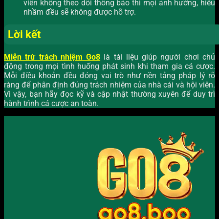
viên không theo dõi thông báo thì mọi ảnh hưởng, hiểu
nhầm đều sẽ không được hỗ trợ.
Lời kết
Miễn trừ trách nhiệm Go8
là tài liệu giúp người chơi chủ
động trong mọi tình huống phát sinh khi tham gia cá cược.
Mỗi điều khoản đều đóng vai trò như nền tảng pháp lý rõ
ràng để phân định đúng trách nhiệm của nhà cái và hội viên.
Vì vậy, bạn hãy đọc kỹ và cập nhật thường xuyên để duy trì
hành trình cá cược an toàn.