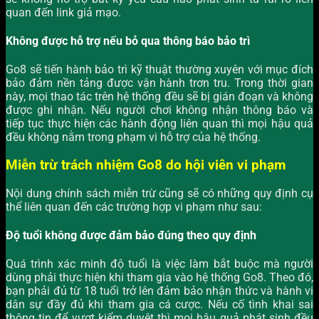
quan đến link giả mạo.
Không được hỗ trợ nếu bỏ qua thông báo bảo trì
Go8 sẽ tiến hành bảo trì kỹ thuật thường xuyên với mục đích
bảo đảm nền tảng được vận hành trơn tru. Trong thời gian
này, mọi thao tác trên hệ thống đều sẽ bị gián đoạn và không
được ghi nhận. Nếu người chơi không nhận thông báo và
tiếp tục thực hiện các hành động liên quan thì mọi hậu quả
đều không nằm trong phạm vi hỗ trợ của hệ thống.
Miễn trừ trách nhiệm Go8 do hội viên vi phạm
Nội dung chính sách miễn trừ cũng sẽ có những quy định cụ
thể liên quan đến các trường hợp vi phạm như sau:
Độ tuổi không được đảm bảo đúng theo quy định
Quá trình xác minh độ tuổi là việc làm bắt buộc mà người
dùng phải thực hiện khi tham gia vào hệ thống Go8. Theo đó,
bạn phải đủ từ 18 tuổi trở lên đảm bảo nhận thức và hành vi
dân sự đầy đủ khi tham gia cá cược. Nếu cố tình khai sai
thông tin để vượt kiểm duyệt thì mọi hậu quả phát sinh đều