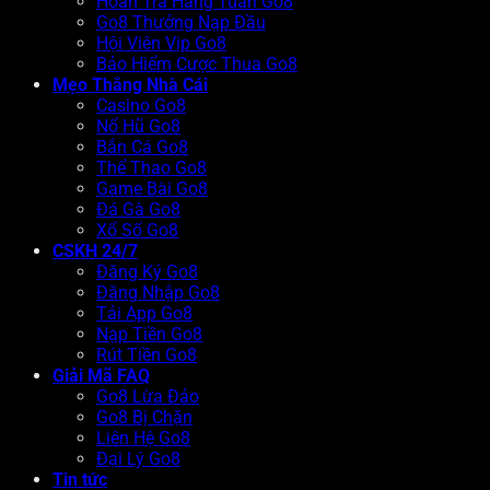
Hoàn Trả Hằng Tuần Go8
Go8 Thưởng Nạp Đầu
Hội Viên Vip Go8
Bảo Hiểm Cược Thua Go8
Mẹo Thắng Nhà Cái
Casino Go8
Nổ Hũ Go8
Bắn Cá Go8
Thể Thao Go8
Game Bài Go8
Đá Gà Go8
Xổ Số Go8
CSKH 24/7
Đăng Ký Go8
Đăng Nhập Go8
Tải App Go8
Nạp Tiền Go8
Rút Tiền Go8
Giải Mã FAQ
Go8 Lừa Đảo
Go8 Bị Chặn
Liên Hệ Go8
Đại Lý Go8
Tin tức