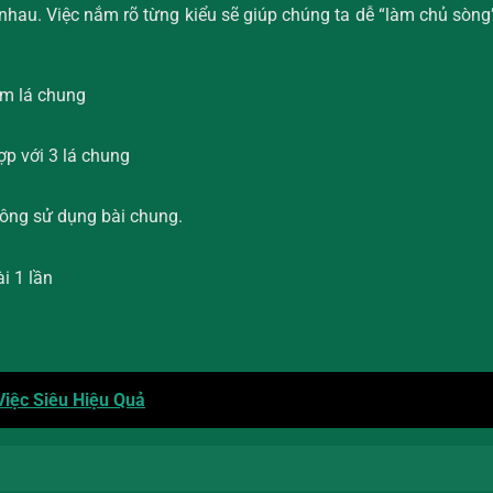
hau. Việc nắm rõ từng kiểu sẽ giúp chúng ta dễ “làm chủ sòng” 
năm lá chung
ợp với 3 lá chung
hông sử dụng bài chung.
i 1 lần
Việc Siêu Hiệu Quả