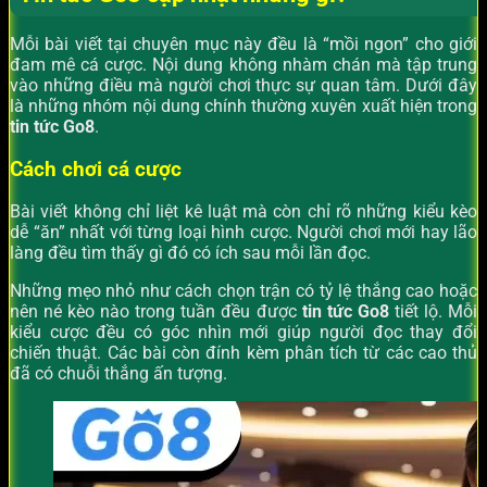
Mỗi bài viết tại chuyên mục này đều là “mồi ngon” cho giới
đam mê cá cược. Nội dung không nhàm chán mà tập trung
vào những điều mà người chơi thực sự quan tâm. Dưới đây
là những nhóm nội dung chính thường xuyên xuất hiện trong
tin tức Go8
.
Cách chơi cá cược
Bài viết không chỉ liệt kê luật mà còn chỉ rõ những kiểu kèo
dễ “ăn” nhất với từng loại hình cược. Người chơi mới hay lão
làng đều tìm thấy gì đó có ích sau mỗi lần đọc.
Những mẹo nhỏ như cách chọn trận có tỷ lệ thắng cao hoặc
nên né kèo nào trong tuần đều được
tin tức Go8
tiết lộ. Mỗi
kiểu cược đều có góc nhìn mới giúp người đọc thay đổi
chiến thuật. Các bài còn đính kèm phân tích từ các cao thủ
đã có chuỗi thắng ấn tượng.