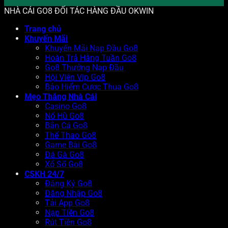
NHÀ CÁI GO8 ĐỐI TÁC HÀNG ĐẦU OKWIN
Trang chủ
Khuyến Mãi
Khuyến Mãi Nạp Đầu Go8
Hoàn Trả Hằng Tuần Go8
Go8 Thưởng Nạp Đầu
Hội Viên Vip Go8
Bảo Hiểm Cược Thua Go8
Mẹo Thắng Nhà Cái
Casino Go8
Nổ Hũ Go8
Bắn Cá Go8
Thể Thao Go8
Game Bài Go8
Đá Gà Go8
Xổ Số Go8
CSKH 24/7
Đăng Ký Go8
Đăng Nhập Go8
Tải App Go8
Nạp Tiền Go8
Rút Tiền Go8