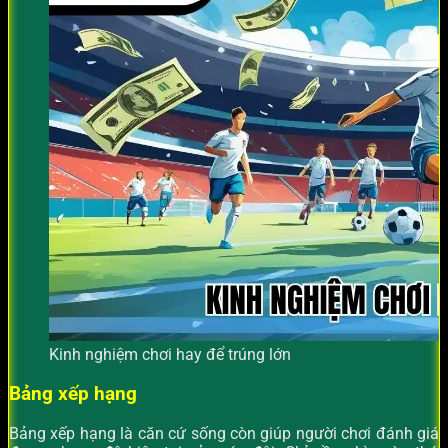
Kinh nghiệm chơi hay để trúng lớn
Bảng xếp hạng
Bảng xếp hạng là căn cứ sống còn giúp người chơi đánh giá