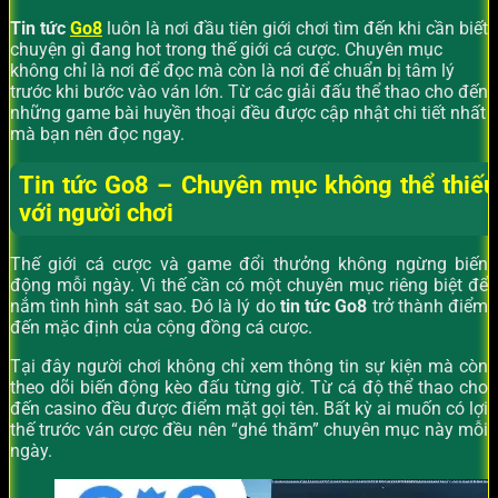
Tin tức
Go8
luôn là nơi đầu tiên giới chơi tìm đến khi cần biết
chuyện gì đang hot trong thế giới cá cược. Chuyên mục
không chỉ là nơi để đọc mà còn là nơi để chuẩn bị tâm lý
trước khi bước vào ván lớn. Từ các giải đấu thể thao cho đến
những game bài huyền thoại đều được cập nhật chi tiết nhất
mà bạn nên đọc ngay.
Tin tức Go8 – Chuyên mục không thể thiếu
với người chơi
Thế giới cá cược và game đổi thưởng không ngừng biến
động mỗi ngày. Vì thế cần có một chuyên mục riêng biệt để
nắm tình hình sát sao. Đó là lý do
tin tức Go8
trở thành điểm
đến mặc định của cộng đồng cá cược.
Tại đây người chơi không chỉ xem thông tin sự kiện mà còn
theo dõi biến động kèo đấu từng giờ. Từ cá độ thể thao cho
đến casino đều được điểm mặt gọi tên. Bất kỳ ai muốn có lợi
thế trước ván cược đều nên “ghé thăm” chuyên mục này mỗi
ngày.