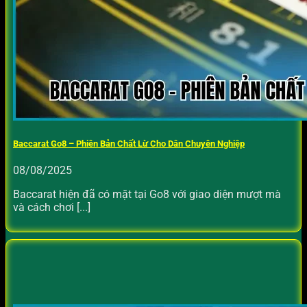
Baccarat Go8 – Phiên Bản Chất Lừ Cho Dân Chuyên Nghiệp
08/08/2025
Baccarat hiện đã có mặt tại Go8 với giao diện mượt mà
và cách chơi [...]