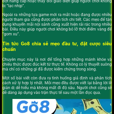
đợt nâng cấp hoặc thay đổi giao diện giúp người chơi không
bị “lạc nhịp”.
Ngoài ra những tựa game mới ra mắt hoặc đang được nhiều
người tham gia cũng được phân tích chi tiết. Các mẹo để tận
dụng khuyến mãi nội sảnh cũng xuất hiện rải rác trong nhiều
bài. Điều này giúp người chơi không bỏ lỡ thời điểm vàng để
“gom xu”.
Tin tức Go8 chia sẻ mẹo đầu tư, đặt cược siêu
chuẩn
Chuyên mục này là nơi để tổng hợp những mánh khóe và
chiêu thức được đúc kết từ thực tế. Không có lý thuyết suông
mà chỉ có những gì đã được kiểm chứng trong sòng.
Một số bài viết còn đưa ra tình huống giả định và phân tích
cách xử lý hợp lý nhất. Mỗi mẹo đều được viết lại bằng lời lẽ
giản dị dễ hiểu mà không mất đi độ sâu. Người chơi cũng sẽ
dễ dàng áp dụng vào trận thực tế sau một lần đọc qua.