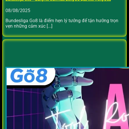
08/08/2025
Bundesliga Go8 là điểm hẹn lý tưởng để tận hưởng trọn
vẹn những cảm xúc [...]