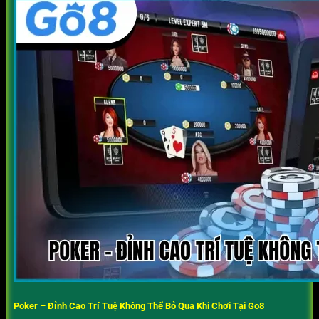
Poker – Đỉnh Cao Trí Tuệ Không Thể Bỏ Qua Khi Chơi Tại Go8