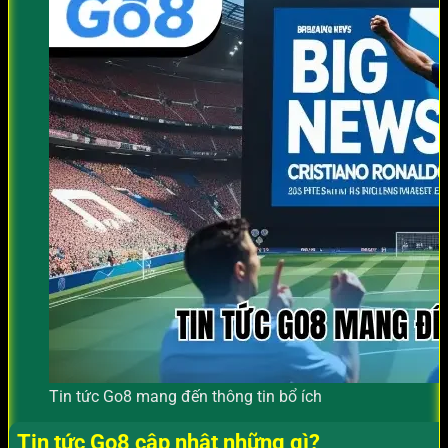
Tin tức Go8 mang đến thông tin bổ ích
Tin tức Go8 cập nhật những gì?