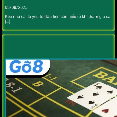
08/08/2025
Kèo nhà cái là yếu tố đầu tiên cần hiểu rõ khi tham gia cá
[...]