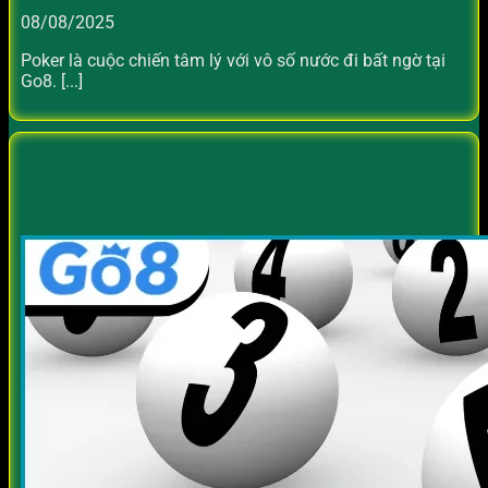
08/08/2025
Poker là cuộc chiến tâm lý với vô số nước đi bất ngờ tại
Go8. [...]